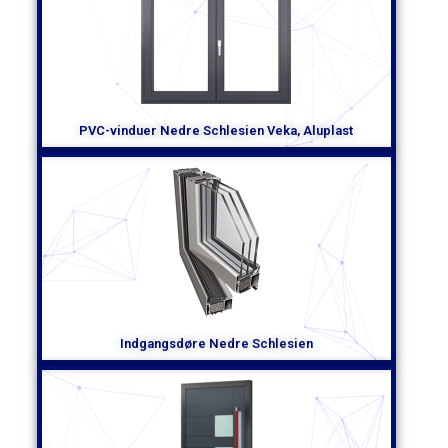
vinduer sig også ud ved deres smukke design. Uanset om du
foretrækker moderne minimalisme eller klassisk elegance,
tilbyder Veka en bred vifte af stilarter og farver at vælge
imellem. Så du kan skræddersy dine vinduer, så de passer til
din smag og dit hjems karakter.
Når du vælger Veka vinduer i Nedre Schlesien, kan du være
PVC-vinduer Nedre Schlesien Veka, Aluplast
sikker på, at du investerer i høj kvalitet og pålidelighed.
Virksomheden er anerkendt af kunder over hele verden, og
dens produkter lever op til de højeste kvalitetsstandarder.
Uanset vejrforholdene vil Veka-vinduer holde dit hjem varmt,
sikkert og æstetisk tiltalende.
Hvis du er på udkig efter vinduer i Nedre Schlesien, der vil
imponere dig med deres tekniske ydeevne og æstetik, skal
du vælge Veka-mærket. Produkterne er tilgængelige i mange
butikker i Nedre Schlesien, så du vil ikke have noget problem
med at finde dem. Sats på kvalitet og pålidelighed, sats på
Veka-vinduer i Nedre Schlesien!
Indgangsdøre Nedre Schlesien