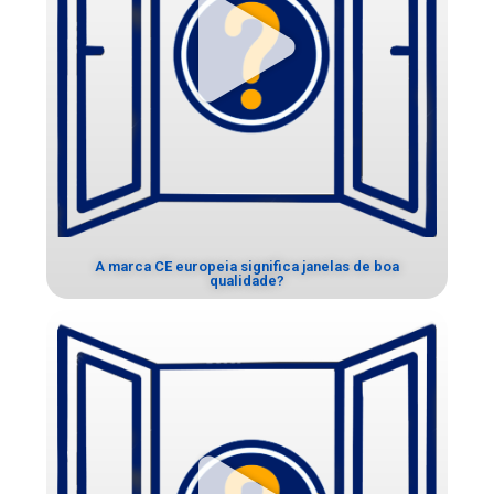
A marca CE europeia significa janelas de boa
qualidade?