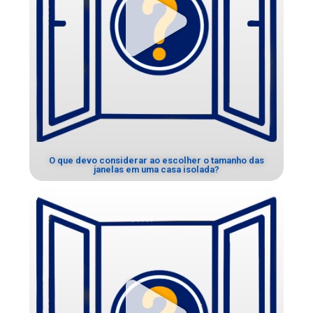
O que devo considerar ao escolher o tamanho das
janelas em uma casa isolada?