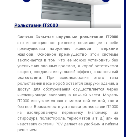
Рольставни IT2000
Рольст
Система
Скрытые наружные рольставни IT2000
это инновационное решение, сочетающее в себе
преимущества
наружные жалюзи
i
верхние
жалюзи
. Основное преимущество этой системы
заключается в том, что ее можно установить без
увеличения оконных проемов, а короб эстетически
закрыт, создавая визуальный эффект, аналогичный
рольставни
. При использовании этого типа
рольставней весь короб остается снаружи здания, а
доступ для обслуживания осуществляется через
инспекционную заслонку в нижней части. Модель
IT2000 выпускается как с москитной сеткой, так и
без нее. Возможность установки рольставни IT2000
на изолированную перемычку (например, из
стиродура, полистирола, термоматов и т. д.) или на
надставку системы PCV делает ее удобным и гибким
решением.