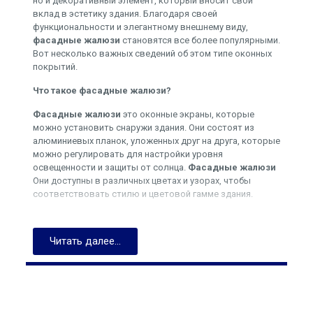
но и декоративный элемент, который вносит свой
вклад в эстетику здания. Благодаря своей
функциональности и элегантному внешнему виду,
фасадные жалюзи
становятся все более популярными.
Вот несколько важных сведений об этом типе оконных
покрытий.
Что такое фасадные жалюзи?
Фасадные жалюзи
это оконные экраны, которые
можно установить снаружи здания. Они состоят из
алюминиевых планок, уложенных друг на друга, которые
можно регулировать для настройки уровня
освещенности и защиты от солнца.
Фасадные жалюзи
Они доступны в различных цветах и узорах, чтобы
соответствовать стилю и цветовой гамме здания.
Преимущества фасадных жалюзи
Читать далее...
Фасадные жалюзи обладают множеством преимуществ.
Прежде всего, они обеспечивают эффективную защиту
от излишнего солнечного света, делая помещение
заметно прохладнее. Регулируя угол наклона ламелей,
можно контролировать количество света,
попадающего внутрь помещения, что позволяет