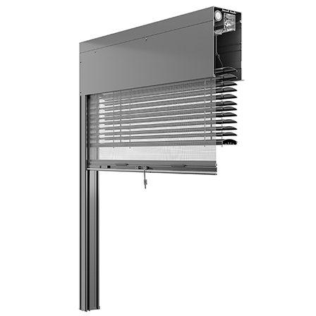
поддерживать необходимый уровень освещенности.
Кроме того,
, фасадные жалюзи
защищают интерьер от
ультрафиолетовых лучей, которые могут повредить
мебель, пол и другие предметы обстановки.
Возможность регулировки планок также обеспечивает
приватность внутри здания, но в то же время
обеспечивает видимость снаружи.
Сборка и обслуживание
Сборка
фасадные жалюзи
должны выполнять
специалисты, чтобы обеспечить правильную работу и
эстетичный внешний вид. Жалюзи могут управляться
вручную или автоматически с помощью специальной
системы (например, "умный дом"). Регулярная чистка и
уход очень важны.
фасадные жалюзи
чтобы
поддерживать их в хорошем состоянии. Необходимо
регулярно удалять грязь, пыль и другие загрязнения.
Алюминиевые ребра можно аккуратно протирать
влажной тканью или использовать мягкое чистящее
средство. При необходимости следует также проверить
работоспособность механизмов и провести техническое
обслуживание.