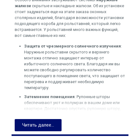
жалюзи
скрытые и накладные жалюзи. Об их установке
стоит задуматься еще на этапе заказа оконных
столярных изделий, благодаря возможности установки
подходящего короба для рольставней, который легко
встраивается. У рольставней много важных функций,
вот самые главные из них:
Защита от чрезмерного солнечного излучения
:
Наружные рольставни скрытого и верхнего
монтажа отлично защищают интерьер от
избыточного солнечного света. Благодаря им вы
можете свободно регулировать количество
поступающего в помещение света, что защищает от
перегрева и поддерживает необходимую
температуру.
Затемнение помещения
: Рулонные шторы
обеспечивают уют и полумрак в вашем доме или
квартире. Достаточно опустить рулонную штору,
чтобы создать уютный, приятный полумрак в
комнате.
Читать далее...
Поддержание нужной температуры
: С помощью
внешних рольставней скрытого и верхнего