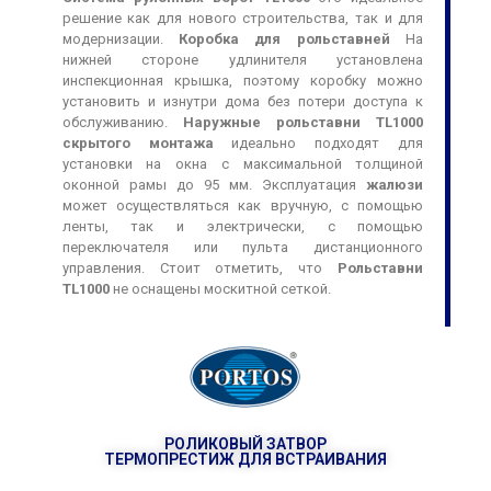
домашней автоматизации обеспечивают
решение как для нового строительства, так и для
дополнительный уровень защиты.
модернизации.
Коробка для рольставней
На
нижней стороне удлинителя установлена
Помните, что
жалюзи скрытого и верхнего монтажа
инспекционная крышка, поэтому коробку можно
могут быть установлены на разных этапах
установить и изнутри дома без потери доступа к
строительства или модернизации дома. Однако
обслуживанию.
Наружные рольставни TL1000
наиболее удобным решением является их установка как
скрытого монтажа
идеально подходят для
можно раньше.
заказ оконных столярных изделий
j,
установки на окна с максимальной толщиной
что облегчает их установку. Они позволят вам
оконной рамы до 95 мм. Эксплуатация
жалюзи
наслаждаться комфортом, уединением и современным
может осуществляться как вручную, с помощью
видом вашего дома, экономя при этом электроэнергию.
ленты, так и электрически, с помощью
Если вы ищете функциональные и эстетически
переключателя или пульта дистанционного
привлекательные решения для своего дома,
скрытого
управления. Стоит отметить, что
Рольставни
монтажа и подвесные внешние рольставни
TL1000
не оснащены москитной сеткой.
отличный выбор. Обеспечивая защиту от солнечных
лучей, затемнение помещения, поддержание
температуры, конфиденциальность, современный
дизайн и безопасность, они оправдают ваши ожидания.
Независимо от того, хотите ли вы установить жалюзи в
новом доме или модернизировать существующие окна,
внешние жалюзи скрытого и верхнего расположения
РОЛИКОВЫЙ ЗАТВОР
станут идеальным дополнением к вашему помещению.
ТЕРМОПРЕСТИЖ ДЛЯ ВСТРАИВАНИЯ