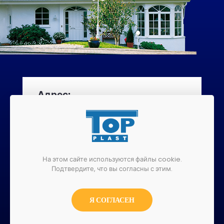
Адрес:
ул.Варшавская 2д 59-800 Любань
+48 75 721 57 00
На этом сайте используются файлы cookie.
+48 75 722 30 70
Подтвердите, что вы согласны с этим.
luban@top-plast.pl
Я СОГЛАСЕН