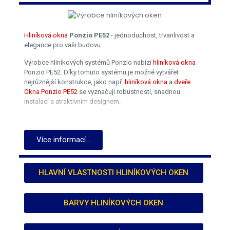
Hliníková okna
Ponzio PE52
- jednoduchost, trvanlivost a
elegance pro vaši budovu
Výrobce hliníkových systémů Ponzio nabízí
hliníková okna
Ponzio PE52. Díky tomuto systému je možné vytvářet
nejrůznější konstrukce, jako např.
hliníková okna
a
dveře
.
Okna Ponzio PE52
se vyznačují robustností, snadnou
instalací a atraktivním designem.
Systém
hliníková okna
Ponzio PE52 poskytuje vysokou
odolnost proti povětrnostním vlivům a mechanickému
poškození pro dlouhotrvající použití.
alu okna
v různých
Více informací...
klimatických podmínkách. Jednoduchost systému navíc
umožňuje rychlou a snadnou instalaci.
alu okna
což je
nesmírně důležité pro
výrobce hliníkových oken
a šetří
HLAVNÍ VLASTNOSTI HLINÍKOVÝCH OKEN
drahocenný čas všech zúčastněných stran.
Varianty systému PE52 umožňují jeho přizpůsobení
BARVY HLINÍKOVÝCH OKEN
individuálním potřebám projektu.
Výrobce hliníkových oken
Top-Plast
nabízí různé typy skel a panelů, takže si můžete
vybrat správné řešení podle svých estetických a funkčních