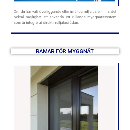
installera och underhålla, vilket gör det enkelt och behagligt
att skydda sig mot insekter.
Om du har valt överliggande eller infällda rulljalusier finns det
också möjlighet att använda ett rullande myggnätssystem
som är integrerat direkt i rulljalusilådan.
RAMAR FÖR MYGGNÄT