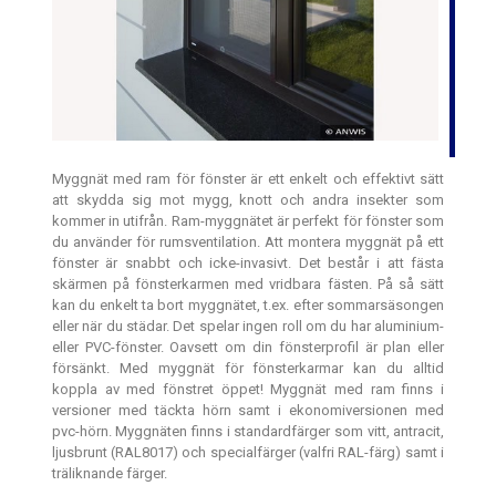
Myggnät med ram för fönster är ett enkelt och effektivt sätt
att skydda sig mot mygg, knott och andra insekter som
kommer in utifrån. Ram-myggnätet är perfekt för fönster som
du använder för rumsventilation. Att montera myggnät på ett
fönster är snabbt och icke-invasivt. Det består i att fästa
skärmen på fönsterkarmen med vridbara fästen. På så sätt
kan du enkelt ta bort myggnätet, t.ex. efter sommarsäsongen
eller när du städar. Det spelar ingen roll om du har aluminium-
eller PVC-fönster. Oavsett om din fönsterprofil är plan eller
försänkt. Med myggnät för fönsterkarmar kan du alltid
koppla av med fönstret öppet! Myggnät med ram finns i
versioner med täckta hörn samt i ekonomiversionen med
pvc-hörn. Myggnäten finns i standardfärger som vitt, antracit,
ljusbrunt (RAL8017) och specialfärger (valfri RAL-färg) samt i
träliknande färger.