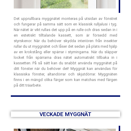
Det upprullbara myggnätet monteras på utsidan av fönstret
och fungerar på samma sätt som en klassisk rulljalusi i tyg.
När nätet är vikt rullas det upp på en rulle och dras sedan in i
en estetiskt tilltalande kassett, som är försedd med
styrskenor. När du behöver skydda interiören från insekter
rullar du ut myggnätet och låser det sedan på plats med hjälp
av en krokstång eller spärrar i styrningarna. När du släpper
locket från spärrarna dras nätet automatiskt tillbaka in i
kassetten. På så sätt kan du snabbt använda myggnätet på
ditt fönster när du behöver det! Myggnät kan användas för
klassiska fönster, altandörrar och skjutdörrar. Myggnäten
finns i en mängd olika färger som kan matchas med färgen
på ditt träarbete.
VECKADE MYGGNÄT