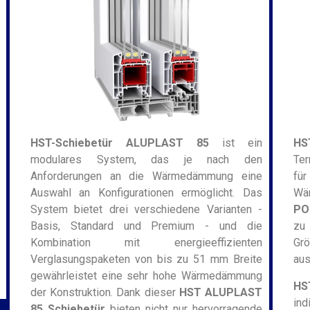
HST-Schiebetür ALUPLAST 85
ist ein
HS
modulares System, das je nach den
Ter
Anforderungen an die Wärmedämmung eine
für
Auswahl an Konfigurationen ermöglicht. Das
Wä
System bietet drei verschiedene Varianten -
PO
Basis, Standard und Premium - und die
zu 
Kombination mit energieeffizienten
Gr
Verglasungspaketen von bis zu 51 mm Breite
aus
gewährleistet eine sehr hohe Wärmedämmung
HS
der Konstruktion. Dank dieser
HST ALUPLAST
in
85 Schiebetür
bieten nicht nur hervorragende