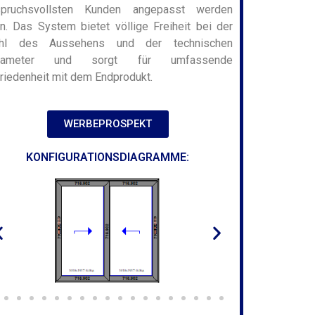
spruchsvollsten Kunden angepasst werden
n. Das System bietet völlige Freiheit bei der
hl des Aussehens und der technischen
rameter und sorgt für umfassende
riedenheit mit dem Endprodukt.
WERBEPROSPEKT
HSTEME C
HSTEME F
KONFIGURATIONSDIAGRAMME:
HSTEM
HSTEME D