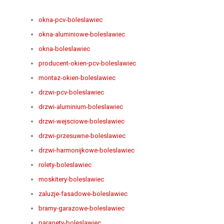
okna-pcv-boleslawiec
okna-aluminiowe-boleslawiec
okna-boleslawiec
producent-okien-pcv-boleslawiec
montaz-okien-boleslawiec
drzwi-pcv-boleslawiec
drzwi-aluminium-boleslawiec
drzwi-wejsciowe-boleslawiec
drzwi-przesuwne-boleslawiec
drzwi-harmonijkowe-boleslawiec
rolety-boleslawiec
moskitery-boleslawiec
zaluzje-fasadowe-boleslawiec
bramy-garazowe-boleslawiec
parapety-boleslawiec