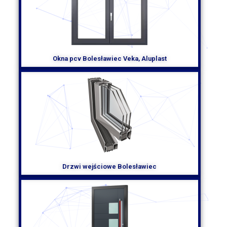
Montaż okien Bolesławiec to również gwarancja estetyki i
harmonii zewnętrznej elewacji budynku. Oferujemy szeroki
wybór kształtów, wzorów i kolorów profili, aby dopasować
okna do indywidualnych preferencji i stylu
architektonicznego danego domu. Niezależnie od tego, czy
preferujesz klasyczną elegancję, nowoczesny minimalizm
czy odważne rozwiązania, nasze okna będą stanowić piękny
Okna pcv Bolesławiec Veka, Aluplast
element wnętrza i podkreślą jego stylistykę.
Ważną kwestią, na którą zwracamy uwagę podczas montażu
okien, jest ich bezpieczeństwo. Nasze okna są wyposażone
w wielopunktowe zamki oraz specjalne okucia
antywłamaniowe, które zabezpieczają dom przed
niepożądanymi gośćmi. Jakość materiałów, z których
wykonane są nasze okna, gwarantuje długotrwałość i
odporność na uszkodzenia.
Montaż okien Bolesławiec jest szybki, bezproblemowy i
Drzwi wejściowe Bolesławiec
solidny. Nasi specjaliści dokładają wszelkich starań, aby
prace były wykonane w terminie i zgodnie z oczekiwaniami
klienta. Dodatkowo, oferujemy również usługę pomiaru okien
oraz profesjonalne doradztwo, dzięki czemu możemy
dopasować naszą ofertę do indywidualnych potrzeb i
preferencji klienta.