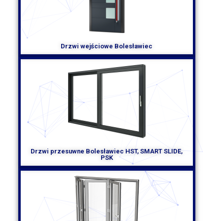
Podsumowując, montaż okien Bolesławiec to gwarancja
energooszczędności, komfortu i estetyki Twojego domu.
Dzięki nowoczesnym technologiom i wysokiej jakości
materiałom, nasze okna doskonale izolują termicznie,
chroniąc przed utratą ciepła. Zapewniają też
Drzwi wejściowe Bolesławiec
bezpieczeństwo, ochronę przed włamaniami oraz elegancki
wygląd. Jeśli poszukujesz profesjonalnej usługi montażu
okien w Bolesławcu, nie czekaj dłużej – skontaktuj się z
nami i przekonaj się, że możemy spełnić Twoje oczekiwania.
Drzwi przesuwne Bolesławiec HST, SMART SLIDE,
PSK