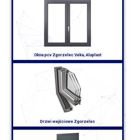
Zwróć uwagę na doświadczenie i profesjonalizm
Kolejnym ważnym czynnikiem przy wyborze producenta
okien PCV w Zgorzelcu jest doświadczenie i profesjonalizm
firmy. Dobrze etablowany producent będzie miał duże
doświadczenie w branży i oferować wysoką jakość swoich
wyrobów. Ważne jest również, aby producent miał
odpowiednie certyfikaty i spełniał wszystkie normy i
wymagania techniczne.
Okna pcv Zgorzelec Veka, Aluplast
Porównaj oferty i ceny
Przed podjęciem ostatecznej decyzji warto porównać oferty i
ceny różnych producentów okien PCV w Zgorzelcu. Zwróć
uwagę na specyfikacje techniczne okien, w tym na parametry
izolacyjności termicznej (U-wartość) oraz na gwarancję i
serwis posprzedażowy. Warto również skonsultować się z
producentem w celu ustalenia indywidualnych wymagań i
dostosowania oferty do Twoich potrzeb.
Skonsultuj się z ekspertem
Drzwi wejściowe Zgorzelec
Jeśli masz wątpliwości lub potrzebujesz fachowej porady,
warto skonsultować się z ekspertem w dziedzinie okien PCV.