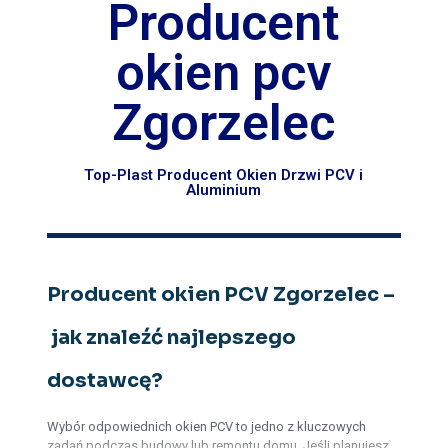
Producent
okien pcv
Zgorzelec
Top-Plast Producent Okien Drzwi PCV i
Aluminium
Producent okien PCV Zgorzelec –
jak znaleźć najlepszego
dostawcę?
Wybór odpowiednich okien PCV to jedno z kluczowych
zadań podczas budowy lub remontu domu. Jeśli planujesz