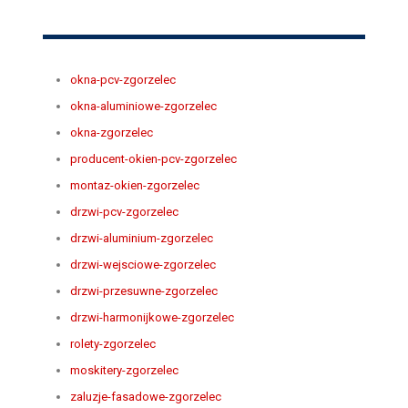
okna-pcv-zgorzelec
okna-aluminiowe-zgorzelec
okna-zgorzelec
producent-okien-pcv-zgorzelec
montaz-okien-zgorzelec
drzwi-pcv-zgorzelec
drzwi-aluminium-zgorzelec
drzwi-wejsciowe-zgorzelec
drzwi-przesuwne-zgorzelec
drzwi-harmonijkowe-zgorzelec
rolety-zgorzelec
moskitery-zgorzelec
zaluzje-fasadowe-zgorzelec