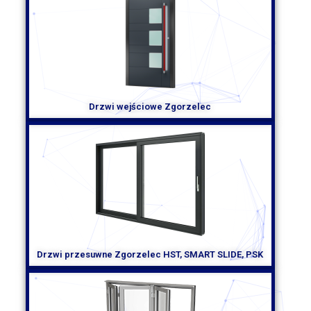
Taka osoba będzie mogła odpowiedzieć na Twoje pytania i
pomóc Ci w dokonaniu najlepszego wyboru. Możesz
skontaktować się z ekspertem przez telefon lub umówić się
na spotkanie z przedstawicielem producenta.
Podsumowanie
Wybór najlepszego producenta okien PCV w Zgorzelcu jest
Drzwi wejściowe Zgorzelec
ważny dla estetyki, izolacji termicznej i akustycznej domu.
Przeszukanie Internetu, sprawdzenie opinii klientów,
uwzględnienie doświadczenia i profesjonalizmu,
porównanie ofert i cen, oraz skonsultowanie się z ekspertem
to kluczowe kroki, które pomogą Ci znaleźć najlepszego
producenta okien PCV w Zgorzelcu. Pamiętaj, że dobre okna
to inwestycja na długie lata, więc warto poświęcić trochę
czasu na ich wybór.
Drzwi przesuwne Zgorzelec HST, SMART SLIDE, PSK