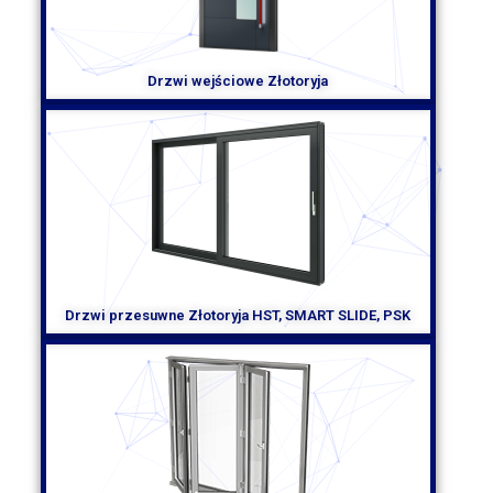
prywatności. Wybierając rolety Złotoryja, warto korzystać z
usług profesjonalnych firm, które zapewnią solidny montaż i
wysoką jakość produktu.
Drzwi wejściowe Złotoryja
Drzwi przesuwne Złotoryja HST, SMART SLIDE, PSK