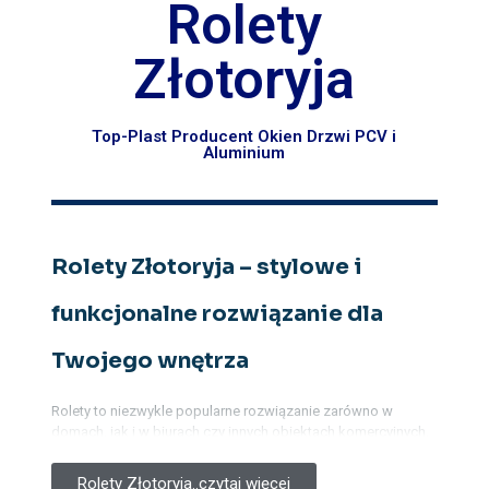
Rolety
Złotoryja
Top-Plast Producent Okien Drzwi PCV i
Aluminium
Rolety Złotoryja – stylowe i
funkcjonalne rozwiązanie dla
Twojego wnętrza
Rolety to niezwykle popularne rozwiązanie zarówno w
domach, jak i w biurach czy innych obiektach komercyjnych.
Są nie tylko praktyczne, ale także stanowią element
dekoracyjny, który wpływa na wygląd i atmosferę wnętrza.
Rolety Złotoryja..czytaj więcej