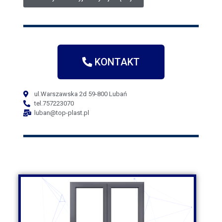
Jeśli jesteś mieszkańcem Złotoryi i szukasz skutecznego
rozwiązania dla swoich okien, warto zastanowić się nad
zainstalowaniem rolet.
Rolety Złotoryja oferują wiele korzyści dla użytkowników.
Przede wszystkim stanowią doskonałą ochronę przed
nadmiernym światłem słonecznym, zarówno latem, jak i
KONTAKT
zimą. Dzięki nim można łatwo regulować ilość światła
przenikającego do wnętrza, co pozwala na stworzenie
właściwej atmosfery w pomieszczeniu. Rolety chronią także
ul.Warszawska 2d 59-800 Lubań
przed nadmiernym nagrzewaniem się pomieszczeń w
tel.757223070
gorące dni, co ma istotne znaczenie dla komfortu
luban@top-plast.pl
mieszkańców.
Rolety Złotoryja są dostępne w różnych rodzajach i
materiałach. Możemy wybierać spośród rolet zewnętrznych,
które montuje się na zewnątrz okna, oraz rolet
wewnętrznych, które montuje się wewnątrz pomieszczenia.
W zależności od preferencji, możemy zdecydować się na
rolety ręczne lub elektryczne, które można łatwo sterować za
pomocą przycisku lub pilota.
Warto również wspomnieć o dodatkowych
funkcjonalnościach, jakie mogą mieć rolety Złotoryja.