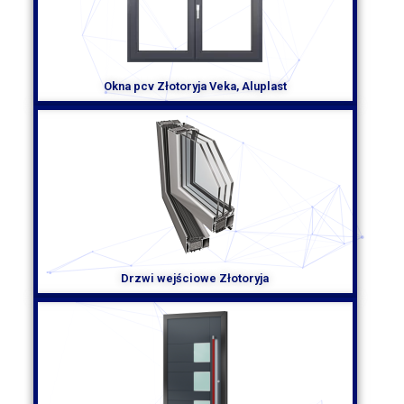
Możemy wybrać rolety antywłamaniowe, które zapewniają
dodatkowe zabezpieczenie naszego domu lub biura. Rolety
termoizolacyjne pozwolą zaoszczędzić na kosztach
ogrzewania, utrzymując temperaturę w pomieszczeniu na
odpowiednim poziomie. Rolety zaciemniające są świetnym
rozwiązaniem dla osób, które potrzebują całkowitego
Okna pcv Złotoryja Veka, Aluplast
zaciemnienia pomieszczenia, na przykład do snu w ciągu
dnia.
Montaż rolet Złotoryja powinien być powierzony
profesjonalnej firmie, która posiada doświadczenie w tej
dziedzinie. Solidne wykonanie i precyzyjny montaż to
gwarancja trwałości i niezawodności rolet. Firma montująca
rolety może pomóc w wyborze odpowiedniego modelu,
dostosowanego do Państwa potrzeb i preferencji. Oprócz
tego, może doradzić w kwestii doboru kolorów i wzorów,
które będą harmonizować z wystrojem wnętrza.
Drzwi wejściowe Złotoryja
Podsumowując, rolety Złotoryja to funkcjonalne i stylowe
rozwiązanie, które wpływa na wygodę i komfort naszego
wnętrza. Dostępne w różnych rodzajach i materiałach,
pozwalają na stworzenie odpowiedniego klimatu w
pomieszczeniach, ochronę przed nadmiernym
nasłonecznieniem, zwiększenie energooszczędności i